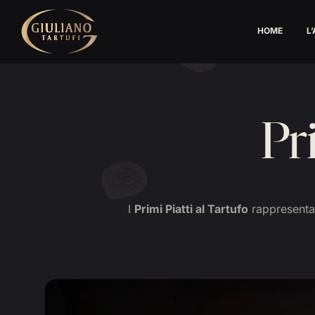
Skip
to
HOME
L
content
Pr
I
Primi Piatti al Tartufo
rappresentan