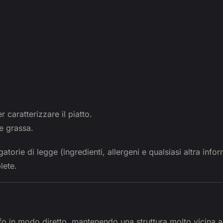
r caratterizzare il piatto.
e grassa.
atorie di legge (ingredienti, allergeni e qualsiasi altra info
lete.
tufo in modo diretto, mantenendo una struttura molto vicina a